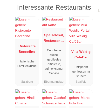
Interessante Restaurants
Speiselokal,
Restaurant "
Ristorante
Resengoerg
Gehobene
Beccofino
"
Villa Weidig
Küche,
CaféBar
gepflegtes
Italienische
Ambiente,
Familienküche
Entspannt
aufmerksamer
geniessen im
Service
Grünem
Salzburg
Ebermannstadt
Saalfeld