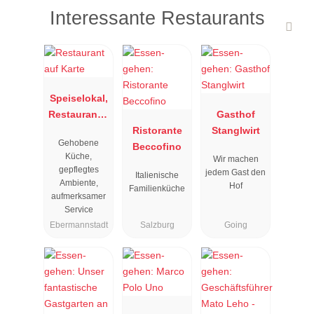
Interessante Restaurants
Speiselokal,
Restaurant "
Gasthof
Resengoerg
Ristorante
Stanglwirt
Gehobene
"
Beccofino
Küche,
Wir machen
gepflegtes
jedem Gast den
Italienische
Ambiente,
Hof
Familienküche
aufmerksamer
Service
Ebermannstadt
Salzburg
Going