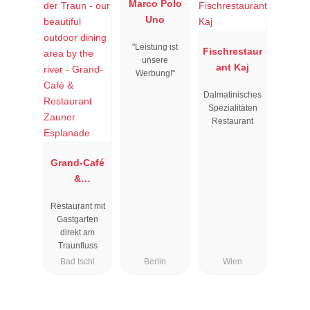
Marco Polo
Uno
"Leistung ist
Fischrestaur
unsere
ant Kaj
Werbung!"
Dalmatinisches
Spezialitäten
Restaurant
Grand-Café
&
Restaurant
Restaurant mit
Zauner
Gastgarten
Esplanade
direkt am
Traunfluss
Bad Ischl
Berlin
Wien