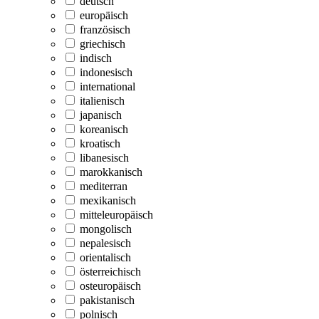
deutsch
europäisch
französisch
griechisch
indisch
indonesisch
international
italienisch
japanisch
koreanisch
kroatisch
libanesisch
marokkanisch
mediterran
mexikanisch
mitteleuropäisch
mongolisch
nepalesisch
orientalisch
österreichisch
osteuropäisch
pakistanisch
polnisch