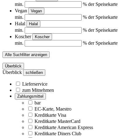
min.
% der Speisekarte
Vegan
Vegan
min.
% der Speisekarte
Halal
Halal
min.
% der Speisekarte
Koscher
Koscher
min.
% der Speisekarte
Alle Suchfilter anzeigen
Überblick
Überblick
schließen
Lieferservice
zum Mitnehmen
Zahlungsmittel
bar
EC-Karte, Maestro
Kreditkarte Visa
Kreditkarte MasterCard
Kreditkarte American Express
Kreditkarte Diners Club