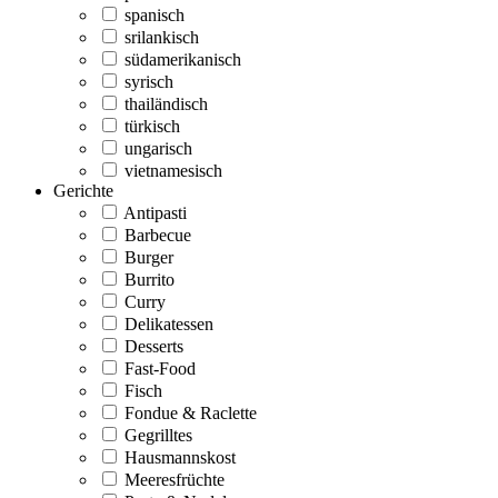
spanisch
srilankisch
südamerikanisch
syrisch
thailändisch
türkisch
ungarisch
vietnamesisch
Gerichte
Antipasti
Barbecue
Burger
Burrito
Curry
Delikatessen
Desserts
Fast-Food
Fisch
Fondue & Raclette
Gegrilltes
Hausmannskost
Meeresfrüchte