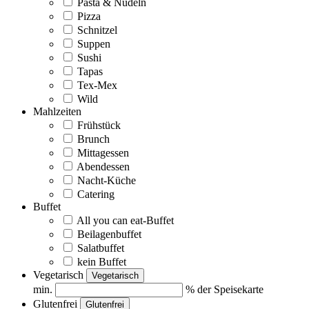
Pasta & Nudeln
Pizza
Schnitzel
Suppen
Sushi
Tapas
Tex-Mex
Wild
Mahlzeiten
Frühstück
Brunch
Mittagessen
Abendessen
Nacht-Küche
Catering
Buffet
All you can eat-Buffet
Beilagenbuffet
Salatbuffet
kein Buffet
Vegetarisch
Vegetarisch
min.
% der Speisekarte
Glutenfrei
Glutenfrei