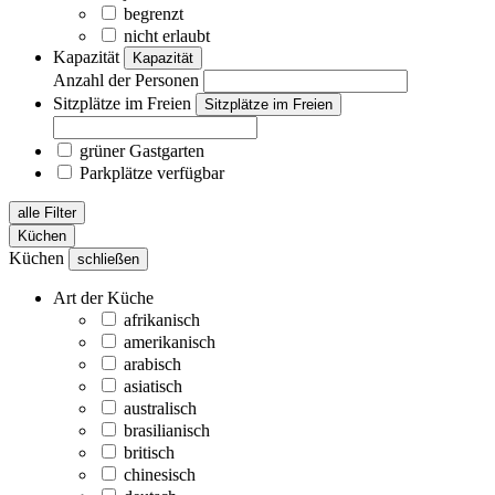
begrenzt
nicht erlaubt
Kapazität
Kapazität
Anzahl der Personen
Sitzplätze im Freien
Sitzplätze im Freien
grüner Gastgarten
Parkplätze verfügbar
alle Filter
Küchen
Küchen
schließen
Art der Küche
afrikanisch
amerikanisch
arabisch
asiatisch
australisch
brasilianisch
britisch
chinesisch