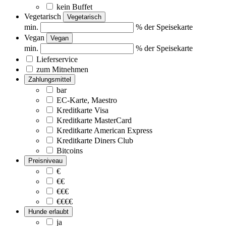
kein Buffet
Vegetarisch
Vegetarisch
min.
% der Speisekarte
Vegan
Vegan
min.
% der Speisekarte
Lieferservice
zum Mitnehmen
Zahlungsmittel
bar
EC-Karte, Maestro
Kreditkarte Visa
Kreditkarte MasterCard
Kreditkarte American Express
Kreditkarte Diners Club
Bitcoins
Preisniveau
€
€€
€€€
€€€€
Hunde erlaubt
ja