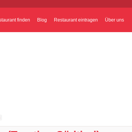
taurant finden
Blog
Restaurant eintragen
Über uns
n