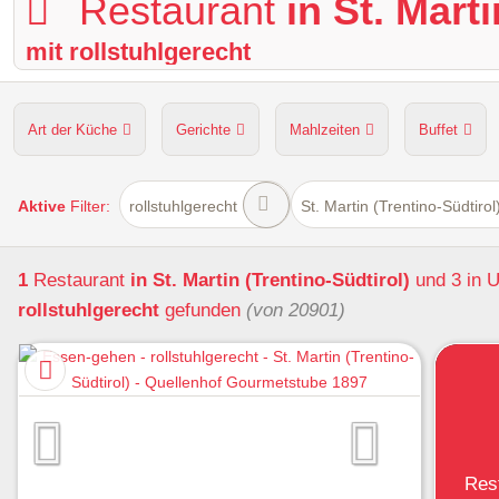
Restaurant
in St. Mart
mit rollstuhlgerecht
Art der Küche
Gerichte
Mahlzeiten
Buffet
Hunde erlaubt
Kapazität
Sitzplätze im Freien
Aktive
Filter:
rollstuhlgerecht
St. Martin (Trentino-Südtirol
1
Restaurant
in St. Martin (Trentino-Südtirol)
und 3 in
rollstuhlgerecht
gefunden
(von 20901)
Res