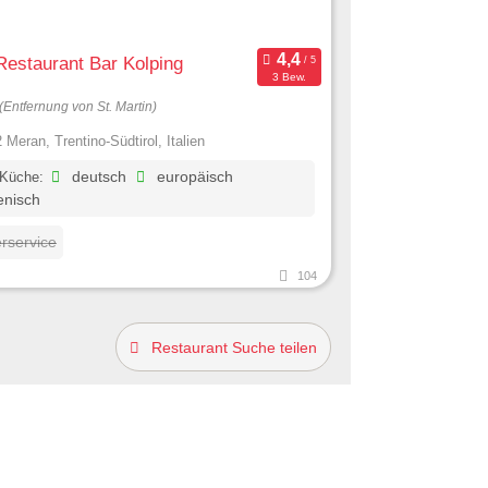
Restaurant Bar Kolping
3 Bew.
(Entfernung von St. Martin)
 Meran, Trentino-Südtirol, Italien
 Küche:
deutsch
europäisch
ienisch
erservice
104
Restaurant Suche teilen