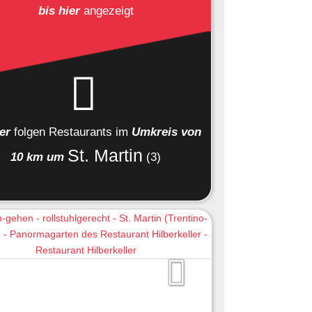
bis hier
angezeigt
ier
folgen
Restaurants
im
Umkreis von
St. Martin
10 km um
(3)