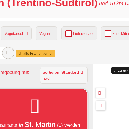
in (Trentino-Südtirol)
und
10
km U
Vegetarisch
Vegan
Lieferservice
zum Mit
grüner Gastgarten
Parkplätze verfügbar
)
alle Filter entfernen
zurück
 Umgebung
mit
Sortieren
Standard
nach
St. Martin
taurants
in
(1)
werden