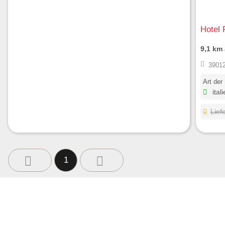
Hotel 
9,1 km
39012
Art der
ital
Lief
1