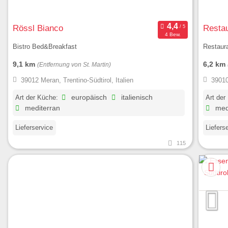
Rössl Bianco
Restau
4 Bew.
Bistro Bed&Breakfast
Restaura
9,1 km
6,2 km
(Entfernung von St. Martin)
39012 Meran, Trentino-Südtirol, Italien
39010
Art der Küche:
europäisch
italienisch
Art der
mediterran
med
Lieferservice
Liefers
115