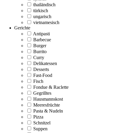
thailändisch
türkisch
ungarisch
vietnamesisch
Gerichte
Antipasti
Barbecue
Burger
Burrito
Curry
Delikatessen
Desserts
Fast-Food
Fisch
Fondue & Raclette
Gegrilltes
Hausmannskost
Meeresfrüchte
Pasta & Nudeln
Pizza
Schnitzel
Suppen