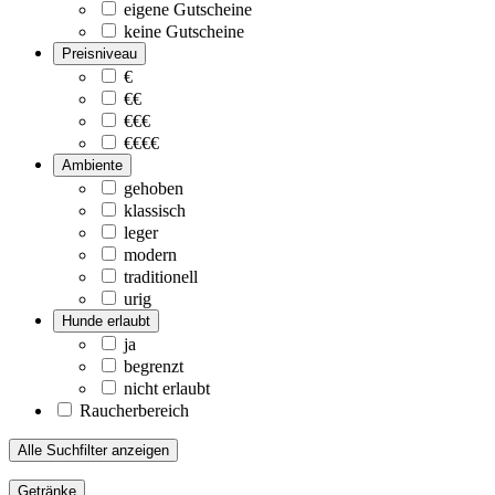
eigene Gutscheine
keine Gutscheine
Preisniveau
€
€€
€€€
€€€€
Ambiente
gehoben
klassisch
leger
modern
traditionell
urig
Hunde erlaubt
ja
begrenzt
nicht erlaubt
Raucherbereich
Alle Suchfilter anzeigen
Getränke