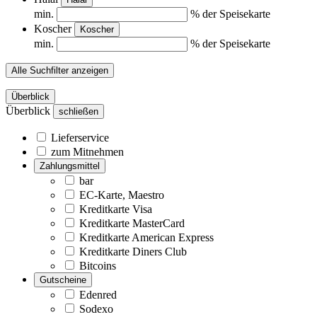
min.
% der Speisekarte
Koscher
Koscher
min.
% der Speisekarte
Alle Suchfilter anzeigen
Überblick
Überblick
schließen
Lieferservice
zum Mitnehmen
Zahlungsmittel
bar
EC-Karte, Maestro
Kreditkarte Visa
Kreditkarte MasterCard
Kreditkarte American Express
Kreditkarte Diners Club
Bitcoins
Gutscheine
Edenred
Sodexo