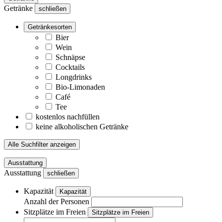
Getränke
schließen
Getränkesorten
Bier
Wein
Schnäpse
Cocktails
Longdrinks
Bio-Limonaden
Café
Tee
kostenlos nachfüllen
keine alkoholischen Getränke
Alle Suchfilter anzeigen
Ausstattung
Ausstattung
schließen
Kapazität
Kapazität
Anzahl der Personen
Sitzplätze im Freien
Sitzplätze im Freien