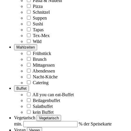
Pasta & Nudeln
Pizza
Schnitzel
Suppen
Sushi
Tapas
Tex-Mex
Wild
Mahlzeiten
Frühstück
Brunch
Mittagessen
Abendessen
Nacht-Küche
Catering
Buffet
All you can eat-Buffet
Beilagenbuffet
Salatbuffet
kein Buffet
Vegetarisch
Vegetarisch
min.
% der Speisekarte
Vegan
Vegan