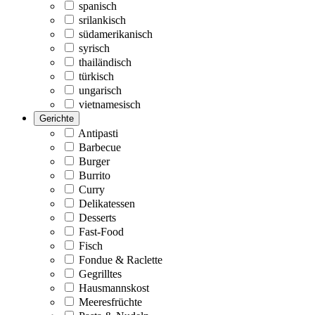
spanisch
srilankisch
südamerikanisch
syrisch
thailändisch
türkisch
ungarisch
vietnamesisch
Gerichte
Antipasti
Barbecue
Burger
Burrito
Curry
Delikatessen
Desserts
Fast-Food
Fisch
Fondue & Raclette
Gegrilltes
Hausmannskost
Meeresfrüchte