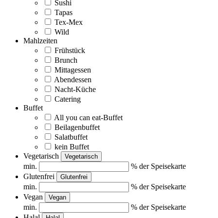
Sushi
Tapas
Tex-Mex
Wild
Mahlzeiten
Frühstück
Brunch
Mittagessen
Abendessen
Nacht-Küche
Catering
Buffet
All you can eat-Buffet
Beilagenbuffet
Salatbuffet
kein Buffet
Vegetarisch
Vegetarisch
min.
% der Speisekarte
Glutenfrei
Glutenfrei
min.
% der Speisekarte
Vegan
Vegan
min.
% der Speisekarte
Halal
Halal