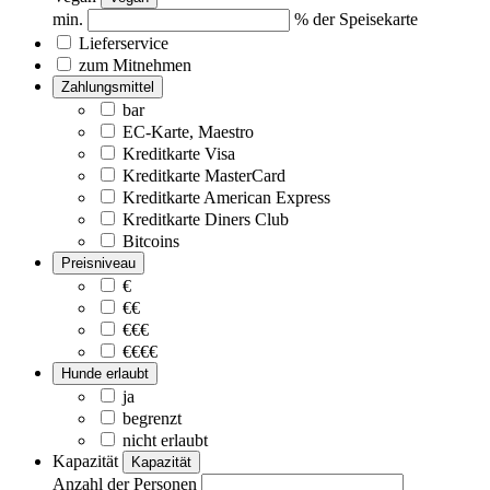
min.
% der Speisekarte
Lieferservice
zum Mitnehmen
Zahlungsmittel
bar
EC-Karte, Maestro
Kreditkarte Visa
Kreditkarte MasterCard
Kreditkarte American Express
Kreditkarte Diners Club
Bitcoins
Preisniveau
€
€€
€€€
€€€€
Hunde erlaubt
ja
begrenzt
nicht erlaubt
Kapazität
Kapazität
Anzahl der Personen