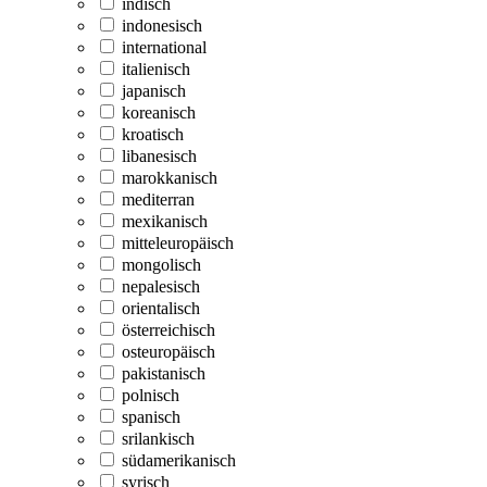
indisch
indonesisch
international
italienisch
japanisch
koreanisch
kroatisch
libanesisch
marokkanisch
mediterran
mexikanisch
mitteleuropäisch
mongolisch
nepalesisch
orientalisch
österreichisch
osteuropäisch
pakistanisch
polnisch
spanisch
srilankisch
südamerikanisch
syrisch